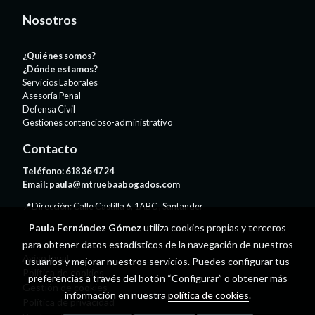
Nosotros
¿Quiénes somos?
¿Dónde estamos?
Servicios Laborales
Asesoría Penal
Defensa Civil
Gestiones contencioso-administrativo
Contacto
Teléfono:
618 36 47 24
Email:
paula@mtruebaabogados.com
📍Dirección: Calle Castilla 6, 1ABC , Santander
Paula Fernández Gómez
utiliza cookies propias y terceros
para obtener datos estadísticos de la navegación de nuestros
Aviso legal
usuarios y mejorar nuestros servicios. Puedes configurar tus
Política de cookies
preferencias a través del botón “Configurar” o obtener más
Gestión de cookies
información en nuestra
política de cookies
.
Política de privacidad