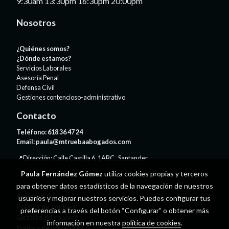
9:30am 13:30pm 16:30pm 20:00pm
Nosotros
¿Quiénes somos?
¿Dónde estamos?
Servicios Laborales
Asesoría Penal
Defensa Civil
Gestiones contencioso-administrativo
Contacto
Teléfono:
618 36 47 24
Email:
paula@mtruebaabogados.com
📍Dirección: Calle Castilla 6, 1ABC , Santander
Paula Fernández Gómez
utiliza cookies propias y terceros
para obtener datos estadísticos de la navegación de nuestros
Aviso legal
usuarios y mejorar nuestros servicios. Puedes configurar tus
Política de cookies
preferencias a través del botón “Configurar” o obtener más
Gestión de cookies
información en nuestra
política de cookies
.
Política de privacidad